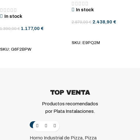
In stock
In stock
2.438,90
€
2.879,00
€
1.177,00
€
1.390,00
€
AÑADIR AL CARRITO
AÑADIR AL CARRITO
SKU:
E9PQ2M
SKU:
G6F2BPW
TOP VENTA
Productos recomendados
por Plata Instalaciones.
-99%
Horno Industrial de Pizza, Pizza