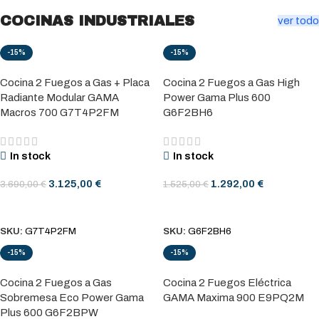
COCINAS INDUSTRIALES
ver todo
-15%
-15%
Cocina 2 Fuegos a Gas + Placa
Cocina 2 Fuegos a Gas High
Radiante Modular GAMA
Power Gama Plus 600
Macros 700 G7T4P2FM
G6F2BH6
In stock
In stock
3.125,00
€
1.292,00
€
3.690,00
€
1.525,00
€
AÑADIR AL CARRITO
AÑADIR AL CARRITO
SKU:
G7T4P2FM
SKU:
G6F2BH6
-15%
-15%
Cocina 2 Fuegos a Gas
Cocina 2 Fuegos Eléctrica
Sobremesa Eco Power Gama
GAMA Maxima 900 E9PQ2M
Plus 600 G6F2BPW