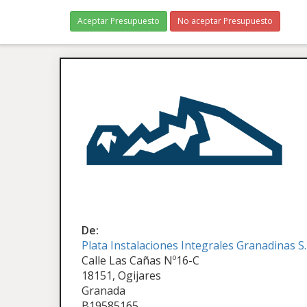
Aceptar Presupuesto
No aceptar Presupuesto
De:
Plata Instalaciones Integrales Granadinas S
Calle Las Cañas Nº16-C
18151, Ogijares
Granada
B19585165