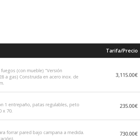
Tarifa/Precio
uegos (con mueble) "Versión
3,115.00€
28 a gas) Construida en acero inox. de
m.
on 1 entrepaño, patas regulables, peto
235.00€
 x 70.
para forrar pared bajo campana a medida.
730.00€
cación).