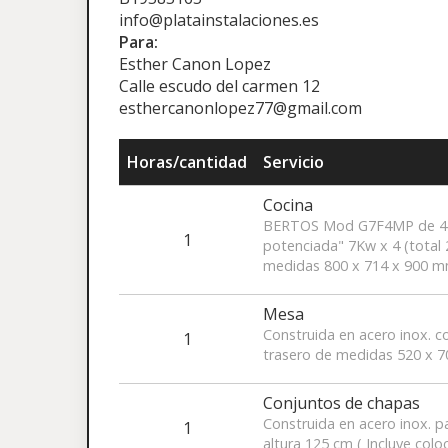
info@platainstalaciones.es
Para:
Esther Canon Lopez
Calle escudo del carmen 12
esthercanonlopez77@gmail.com
Horas/cantidad
Servicio
Cocina
BERTOS Mod G7F4MP de 4 f
1
potenciada" 7Kw x 4 (total 
medidas 800 x 714 x 900 m
Mesa
Construida en acero inox. c
1
trasero de medidas 520 x 70
Conjuntos de chapas
Construida en acero inox. 
1
altura 125 cm ( Incluye colo