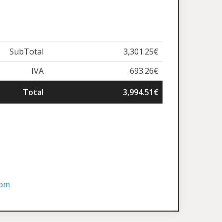
SubTotal
3,301.25€
IVA
693.26€
Total
3,994.51€
com