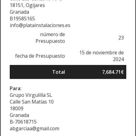
18151, Ogijares
Granada
B19585165
info@platainstalaciones.es
número de
23
Presupuesto
15 de noviembre de
fecha de Presupuesto
2024
Total
7,684.71€
Para:
Grupo Virgulilla SL
Calle San Matías 10
18009
Granada
B-70618715
abgarciaa@gmail.com