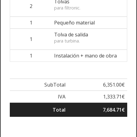
Tolvas
2
para filtronic.
1
Pequeño material
Tolva de salida
1
para turbina.
1
Instalación + mano de obra
SubTotal
6,351.00€
IVA
1,333.71€
Total
7,684.71€