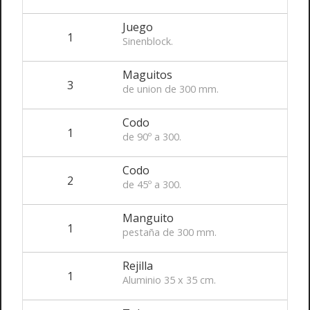
Juego
1
Sinenblock.
Maguitos
3
de union de 300 mm.
Codo
1
de 90º a 300.
Codo
2
de 45º a 300.
Manguito
1
pestaña de 300 mm.
Rejilla
1
Aluminio 35 x 35 cm.