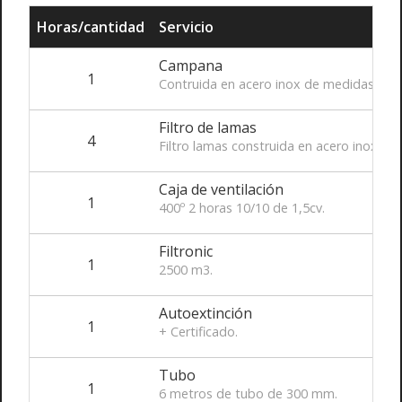
Horas/cantidad
Servicio
Campana
1
Contruida en acero inox de medidas 200
Filtro de lamas
4
Filtro lamas construida en acero inox.
Caja de ventilación
1
400º 2 horas 10/10 de 1,5cv.
Filtronic
1
2500 m3.
Autoextinción
1
+ Certificado.
Tubo
1
6 metros de tubo de 300 mm.