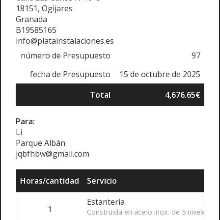
18151, Ogijares
Granada
B19585165
info@platainstalaciones.es
número de Presupuesto
97
fecha de Presupuesto
15 de octubre de 2025
Total
4,676.65€
Para:
Li
Parque Albán
jqbfhbw@gmail.com
Horas/cantidad
Servicio
Estanteria
1
Construida en acero inox. de 5 niveles,