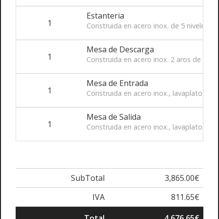
Estanteria
1
Construida en acero inox. de 5 niveles,
Mesa de Descarga
1
Construida en acero inox. 2 aros de des
Mesa de Entrada
1
Construida en acero inox., lavaplatos c
Mesa de Salida
1
Construida en acero inox., lavaplatos c
SubTotal
3,865.00€
IVA
811.65€
Total
4,676.65€