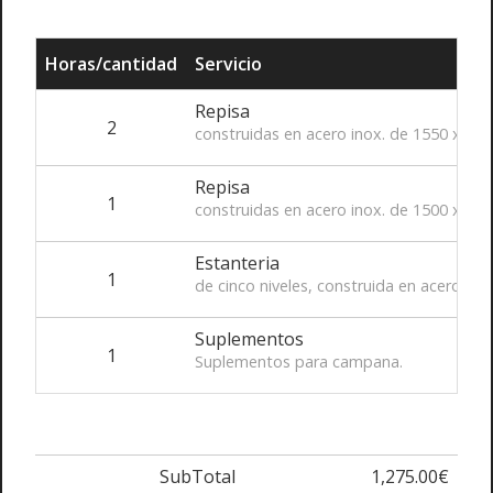
Horas/cantidad
Servicio
Repisa
2
construidas en acero inox. de 1550 x 30
Repisa
1
construidas en acero inox. de 1500 x 30
Estanteria
1
de cinco niveles, construida en acero in
Suplementos
1
Suplementos para campana.
SubTotal
1,275.00€