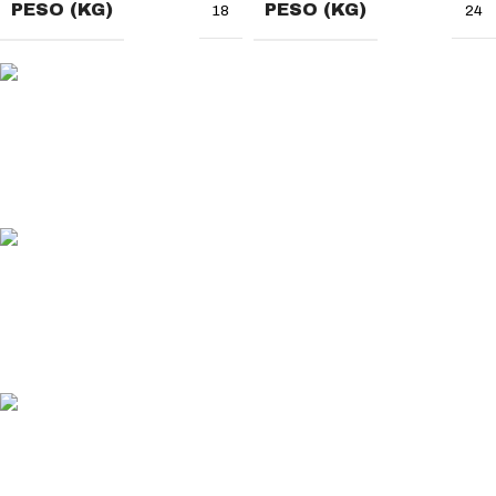
PESO (KG)
PESO (KG)
18
24
MÉTODO DE PAGO
Usa tu método de pago favorito
ENVÍO GRATUITO
En pedidos superiores a 200€
ENTREGA RÁPIDA