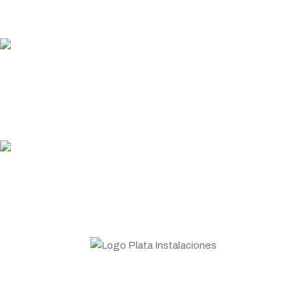
Garantizamos los plazos de entrega
PLATA COINS
Acumula y canjea en tus compras
ASESORAMIENTO
Personal profesional a tu disposición
Todo lo que necesitas para tu negocio. Especialistas en
Maquinaria de hostelería.