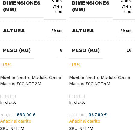
200 x
400 x
DIMENSIONES
DIMENSIONES
714 x
714 x
(MM)
(MM)
290
290
ALTURA
ALTURA
29 cm
29 cm
PESO (KG)
PESO (KG)
8
16
-15%
-15%
Mueble Neutro Modular Gama
Mueble Neutro Modular Gama
Macros 700 N7T2M
Macros 700 N7T4M
In stock
In stock
663,00
€
947,00
€
783,00
€
1.118,00
€
Añadir al carrito
Añadir al carrito
SKU:
N7T2M
SKU:
N7T4M