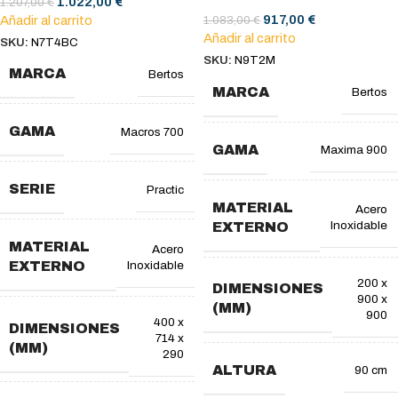
1.022,00
€
1.207,00
€
917,00
€
Añadir al carrito
1.083,00
€
Añadir al carrito
SKU:
N7T4BC
SKU:
N9T2M
MARCA
Bertos
MARCA
Bertos
GAMA
Macros 700
GAMA
Maxima 900
SERIE
Practic
MATERIAL
Acero
Inoxidable
EXTERNO
MATERIAL
Acero
Inoxidable
EXTERNO
200 x
DIMENSIONES
900 x
(MM)
900
400 x
DIMENSIONES
714 x
(MM)
290
ALTURA
90 cm