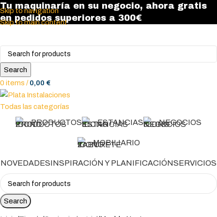
Tu maquinaría en su negocio, ahora gratis
Skip to navigation
en pedidos superiores a 300€
Skip to main content
Search
0
items
/
0,00
€
Todas las categorías
PRODUCTOS
ESTANCIAS
NEGOCIOS
MOBILIARIO
NOVEDADES
INSPIRACIÓN Y PLANIFICACIÓN
SERVICIOS
Search