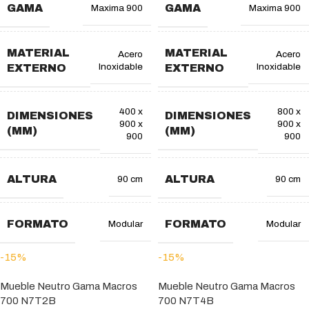
GAMA
GAMA
Maxima 900
Maxima 900
MATERIAL
MATERIAL
Acero
Acero
Inoxidable
Inoxidable
EXTERNO
EXTERNO
400 x
800 x
DIMENSIONES
DIMENSIONES
900 x
900 x
(MM)
(MM)
900
900
ALTURA
ALTURA
90 cm
90 cm
FORMATO
FORMATO
Modular
Modular
-15%
-15%
Mueble Neutro Gama Macros
Mueble Neutro Gama Macros
700 N7T2B
700 N7T4B