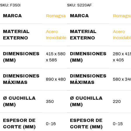
SKU:
F350I
SKU:
S220AF
MARCA
MARCA
Romagsa
Romags
MATERIAL
MATERIAL
Acero
Acero
EXTERNO
Inoxidable
EXTERNO
Inoxidab
DIMENSIONES
DIMENSIONES
415 x 580
280 x 41
(MM)
x 585
(MM)
x 405
DIMENSIONES
DIMENSIONES
890 x 480
580 x 34
MÁXIMAS
MÁXIMAS
Ø CUCHILLA
Ø CUCHILLA
350
220
(MM)
(MM)
ESPESOR DE
ESPESOR DE
0-16
0-15
CORTE (MM)
CORTE (MM)