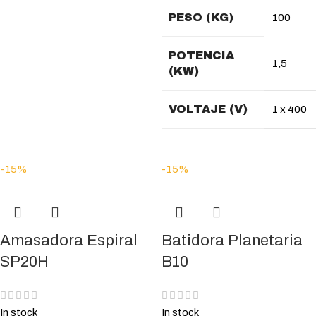
PESO (KG)
100
POTENCIA
1,5
(KW)
VOLTAJE (V)
1 x 400
-15%
-15%
Amasadora Espiral
Batidora Planetaria
SP20H
B10
In stock
In stock