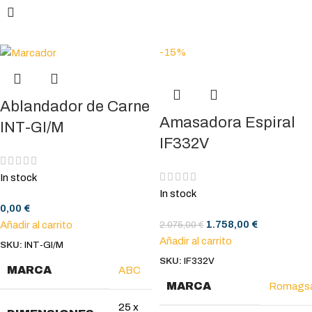
-15%
Ablandador de Carne
Amasadora Espiral
INT-GI/M
IF332V
In stock
In stock
0,00
€
1.758,00
€
2.075,00
€
Añadir al carrito
Añadir al carrito
SKU:
INT-GI/M
SKU:
IF332V
MARCA
ABC
MARCA
Romags
25 x