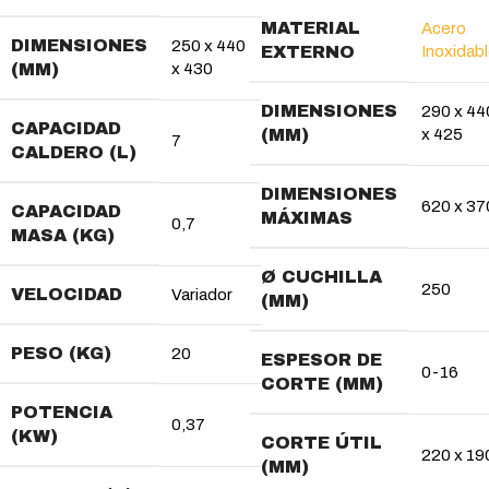
MATERIAL
Acero
DIMENSIONES
250 x 440
EXTERNO
Inoxidab
(MM)
x 430
DIMENSIONES
290 x 44
CAPACIDAD
(MM)
x 425
7
CALDERO (L)
DIMENSIONES
620 x 37
CAPACIDAD
MÁXIMAS
0,7
MASA (KG)
Ø CUCHILLA
250
VELOCIDAD
Variador
(MM)
PESO (KG)
20
ESPESOR DE
0-16
CORTE (MM)
POTENCIA
0,37
(KW)
CORTE ÚTIL
220 x 19
(MM)