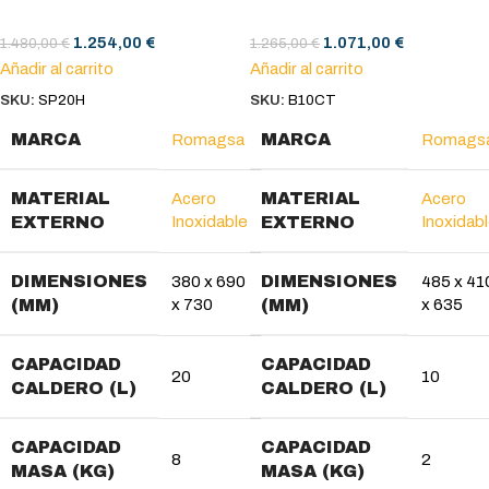
1.254,00
€
1.071,00
€
1.480,00
€
1.265,00
€
Añadir al carrito
Añadir al carrito
SKU:
SP20H
SKU:
B10CT
MARCA
MARCA
Romagsa
Romags
MATERIAL
MATERIAL
Acero
Acero
EXTERNO
Inoxidable
EXTERNO
Inoxidab
DIMENSIONES
DIMENSIONES
380 x 690
485 x 41
(MM)
x 730
(MM)
x 635
CAPACIDAD
CAPACIDAD
20
10
CALDERO (L)
CALDERO (L)
CAPACIDAD
CAPACIDAD
8
2
MASA (KG)
MASA (KG)