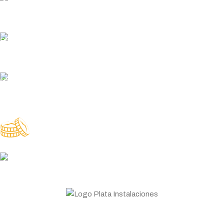
Usa tu método de pago favorito
ENVÍO GRATUITO
En pedidos superiores a 200€
ENTREGA RÁPIDA
Garantizamos los plazos de entrega
PLATA COINS
Acumula y canjea en tus compras
ASESORAMIENTO
Personal profesional a tu disposición
Todo lo que necesitas para tu negocio. Especialistas en