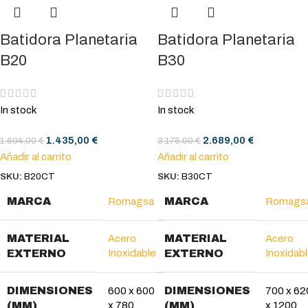
Batidora Planetaria
Batidora Planetaria
B20
B30
In stock
In stock
1.435,00
€
2.689,00
€
1.694,00
€
3.175,00
€
Añadir al carrito
Añadir al carrito
SKU:
B20CT
SKU:
B30CT
MARCA
MARCA
Romagsa
Romags
MATERIAL
MATERIAL
Acero
Acero
EXTERNO
Inoxidable
EXTERNO
Inoxidab
DIMENSIONES
DIMENSIONES
600 x 600
700 x 62
(MM)
x 780
(MM)
x 1200