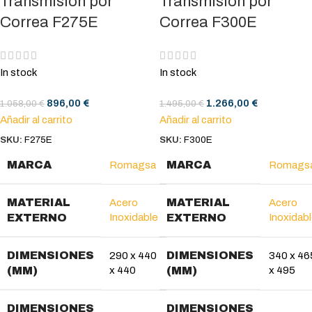
Transmisión por
Transmisión por
Correa F275E
Correa F300E
In stock
In stock
896,00
€
1.266,00
€
1.058,00
€
1.495,00
€
Añadir al carrito
Añadir al carrito
SKU:
F275E
SKU:
F300E
MARCA
MARCA
Romagsa
Romags
MATERIAL
MATERIAL
Acero
Acero
EXTERNO
Inoxidable
EXTERNO
Inoxidab
DIMENSIONES
DIMENSIONES
290 x 440
340 x 46
(MM)
x 440
(MM)
x 495
DIMENSIONES
DIMENSIONES