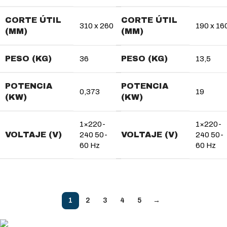
CORTE ÚTIL
CORTE ÚTIL
310 x 260
190 x 16
(MM)
(MM)
PESO (KG)
PESO (KG)
36
13,5
POTENCIA
POTENCIA
0,373
19
(KW)
(KW)
1×220-
1×220-
VOLTAJE (V)
VOLTAJE (V)
240 50-
240 50-
60 Hz
60 Hz
1
2
3
4
5
→
MÉTODO DE PAGO