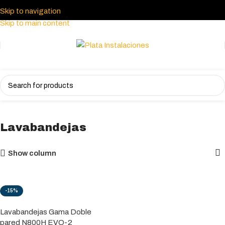
Skip to navigation
Skip to main content
Inicio
Tienda
Lavado
Lavabandejas
Lavabandejas
Show column
-15%
Lavabandejas Gama Doble
pared N800H EVO-2