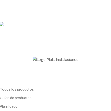
PLATA COINS
Acumula y canjea en tus compras
ASESORAMIENTO
Personal profesional a tu disposición
Todo lo que necesitas para tu negocio. Especialistas en
Maquinaria de hostelería.
Planifica tu compra
Todos los productos
Guías de productos
Planificador