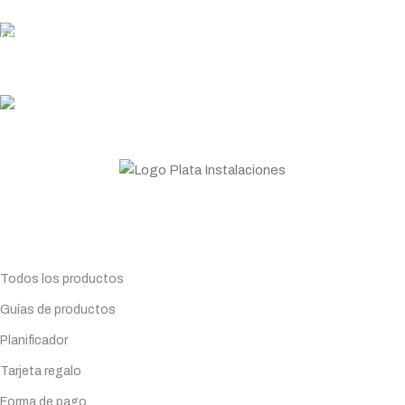
PLATA COINS
Acumula y canjea en tus compras
ASESORAMIENTO
Personal profesional a tu disposición
Todo lo que necesitas para tu negocio. Especialistas en
Maquinaria de hostelería.
Planifica tu compra
Todos los productos
Guías de productos
Planificador
Tarjeta regalo
Forma de pago