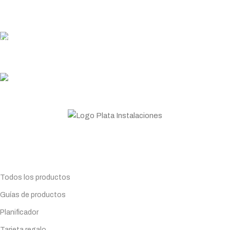
Garantizamos los plazos de entrega
PLATA COINS
Acumula y canjea en tus compras
ASESORAMIENTO
Personal profesional a tu disposición
Todo lo que necesitas para tu negocio. Especialistas en
Maquinaria de hostelería.
Planifica tu compra
Todos los productos
Guías de productos
Planificador
Tarjeta regalo