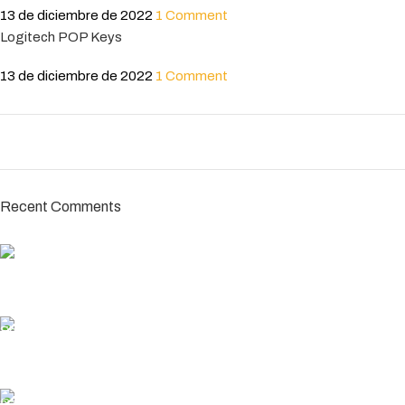
13 de diciembre de 2022
1 Comment
Logitech POP Keys
13 de diciembre de 2022
1 Comment
ON SALE
HP Envy 34
Recent Comments
To Shop
MÉTODO DE PAGO
Usa tu método de pago favorito
ENVÍO GRATUITO
En pedidos superiores a 200€
ENTREGA RÁPIDA