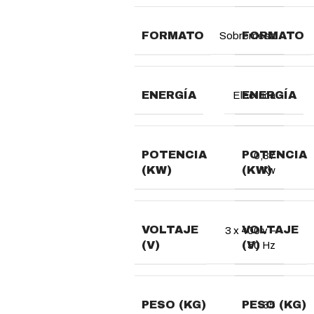
FORMATO
FORMATO
Sobremesa
ENERGÍA
ENERGÍA
Eléctrica
POTENCIA
POTENCIA
0,37
(KW)
(KW)
Kw
VOLTAJE
VOLTAJE
3 x 400 v –
(V)
(V)
50 Hz
PESO (KG)
PESO (KG)
35