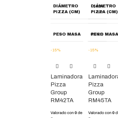
DIÁMETRO
DIÁMETRO
14/34
PIZZA (CM)
PIZZA (CM)
cm
PESO MASA
PESO MAS
80/400
-15%
-15%
Laminadora
Laminador
Pizza
Pizza
Group
Group
RM42TA
RM45TA
Valorado con
0
de
Valorado con
0
d