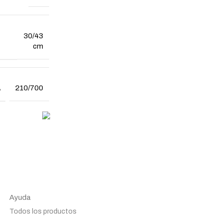
30/43
cm
A
210/700
ASESORAMIENTO
tus
Personal profesional a tu
disposición
Ayuda
Todos los productos