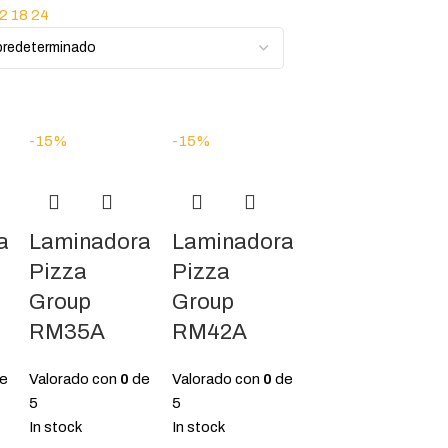
12
18
24
-15%
-15%
a
Laminadora
Laminadora
Pizza
Pizza
Group
Group
RM35A
RM42A
e
Valorado con
0
de
Valorado con
0
de
5
5
In stock
In stock