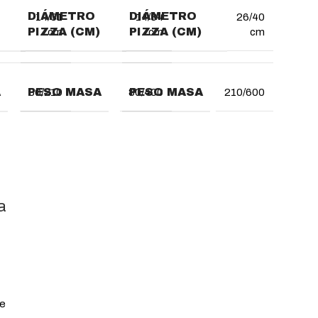
DIÁMETRO
DIÁMETRO
14/31
14/34
26/40
PIZZA (CM)
PIZZA (CM)
cm
cm
cm
A
PESO MASA
PESO MASA
80/210
80/400
210/600
a
e