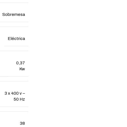
Sobremesa
Eléctrica
0,37
Kw
3 x 400 v –
50 Hz
38