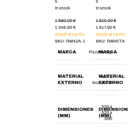
5
5
In stock
In stock
1.590,00
€
1.910,00
€
1.346,90
€
1.617,90
€
Añadir al carrito
Añadir al carrito
SKU:
RM42A-1
SKU:
RM45TA
MARCA
MARCA
Pizza Group
MATERIAL
MATERIAL
Acero
EXTERNO
EXTERNO
Inoxidable
530 x
DIMENSIONES
DIMENSION
520 x
(MM)
(MM)
690