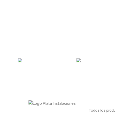
MÉTODO DE PAGO
ENVÍO GRATUI
Usa tu método de pago
En pedidos superiore
favorito
Planifica tu co
Todos los prod
Todo lo que necesitas para tu negocio.