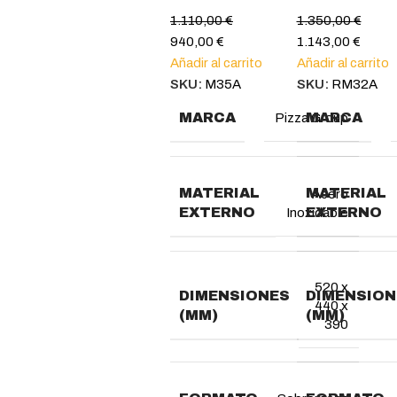
1.110,00
€
1.350,00
€
940,00
€
1.143,00
€
Añadir al carrito
Añadir al carrito
SKU:
M35A
SKU:
RM32A
MARCA
MARCA
Pizza Group
MATERIAL
MATERIAL
Acero
EXTERNO
EXTERNO
Inoxidable
520 x
DIMENSIONES
DIMENSION
440 x
(MM)
(MM)
390