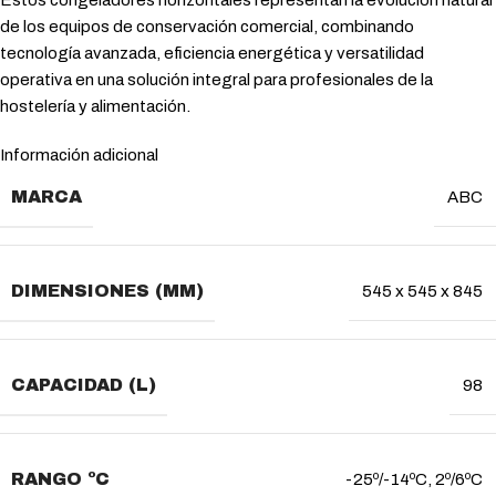
Estos congeladores horizontales representan la evolución natural
de los equipos de conservación comercial, combinando
tecnología avanzada, eficiencia energética y versatilidad
operativa en una solución integral para profesionales de la
hostelería y alimentación.
Información adicional
MARCA
ABC
DIMENSIONES (MM)
545 x 545 x 845
CAPACIDAD (L)
98
RANGO ºC
-25º/-14ºC
,
2º/6ºC