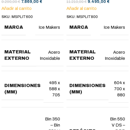
7.869,00
€
9.495,00
€
9.290,00
€
11.210,00
€
Añadir al carrito
Añadir al carrito
SKU:
MSPLIT600
SKU:
MSPLIT800
MARCA
MARCA
Ice Makers
Ice Makers
MATERIAL
MATERIAL
Acero
Acero
EXTERNO
EXTERNO
Inoxidable
Inoxidable
495 x
604 x
DIMENSIONES
DIMENSIONES
588 x
700 x
(MM)
(MM)
705
880
Bin 350
Bin 550
– Bin
V DS –