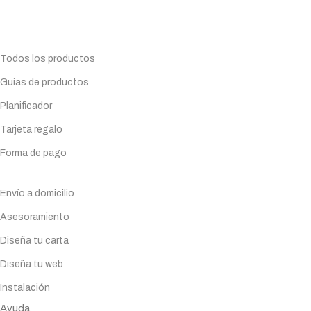
Todo lo que necesitas para tu negocio. Especialistas en
Maquinaria de hostelería.
Planifica tu compra
Todos los productos
Guías de productos
Planificador
Tarjeta regalo
Forma de pago
Servicios
Envío a domicilio
Asesoramiento
Diseña tu carta
Diseña tu web
Instalación
Ayuda