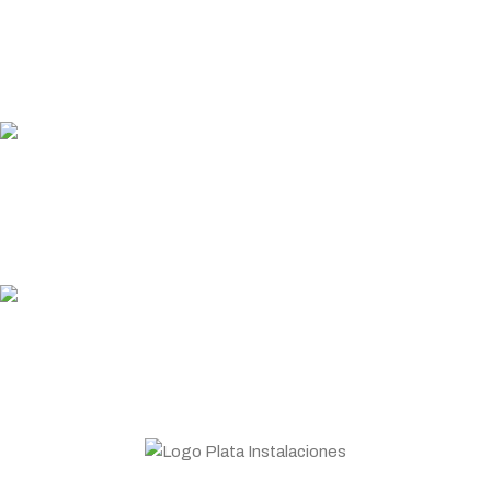
ENTREGA RÁPIDA
Garantizamos los plazos de entrega
PLATA COINS
Acumula y canjea en tus compras
ASESORAMIENTO
Personal profesional a tu disposición