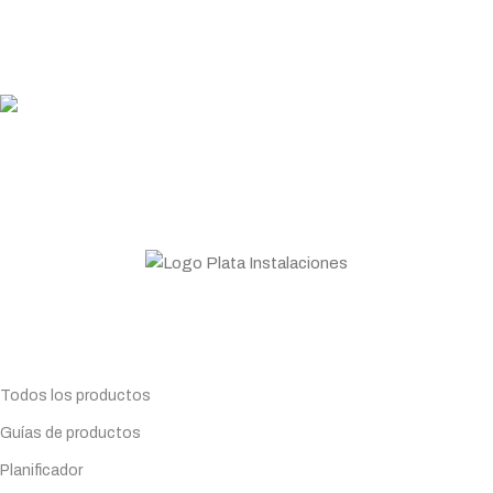
PLATA COINS
Acumula y canjea en tus compras
ASESORAMIENTO
Personal profesional a tu disposición
Todo lo que necesitas para tu negocio. Especialistas en
Maquinaria de hostelería.
Planifica tu compra
Todos los productos
Guías de productos
Planificador