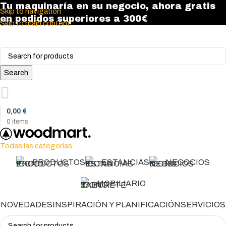
Tu maquinaría en su negocio, ahora gratis
Skip to navigation
en pedidos superiores a 300€
Skip to main content
Search
0,00
€
0
items
Todas las categorías
PRODUCTOS
ESTANCIAS
NEGOCIOS
MOBILIARIO
NOVEDADES
INSPIRACIÓN Y PLANIFICACIÓN
SERVICIOS