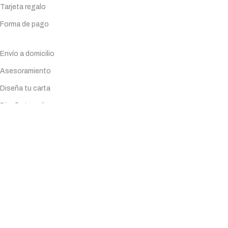
Tarjeta regalo
Forma de pago
Servicios
Envío a domicilio
Asesoramiento
Diseña tu carta
Diseña tu web
Instalación
Ayuda
Todos los productos
Guías de productos
Planificador
Tarjeta regalo
Forma de pago