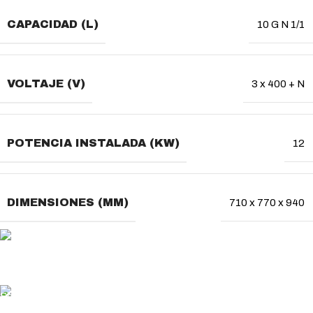
CAPACIDAD (L)
10 G N 1/1
VOLTAJE (V)
3 x 400 + N
POTENCIA INSTALADA (KW)
12
DIMENSIONES (MM)
710 x 770 x 940
MÉTODO DE PAGO
Usa tu método de pago favorito
ENVÍO GRATUITO