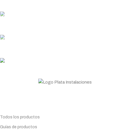
En pedidos superiores a 200€
ENTREGA RÁPIDA
Garantizamos los plazos de entrega
PLATA COINS
Acumula y canjea en tus compras
ASESORAMIENTO
Personal profesional a tu disposición
Todo lo que necesitas para tu negocio. Especialistas en
Maquinaria de hostelería.
Planifica tu compra
Todos los productos
Guías de productos