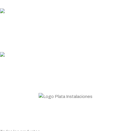
PLATA COINS
Acumula y canjea en tus compras
ASESORAMIENTO
Personal profesional a tu disposición
Todo lo que necesitas para tu negocio. Especialistas en
Maquinaria de hostelería.
Planifica tu compra