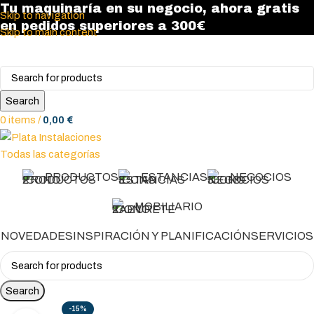
Tu maquinaría en su negocio, ahora gratis
Skip to navigation
en pedidos superiores a 300€
Skip to main content
Search
0
items
/
0,00
€
Todas las categorías
PRODUCTOS
ESTANCIAS
NEGOCIOS
MOBILIARIO
NOVEDADES
INSPIRACIÓN Y PLANIFICACIÓN
SERVICIOS
Search
-15%