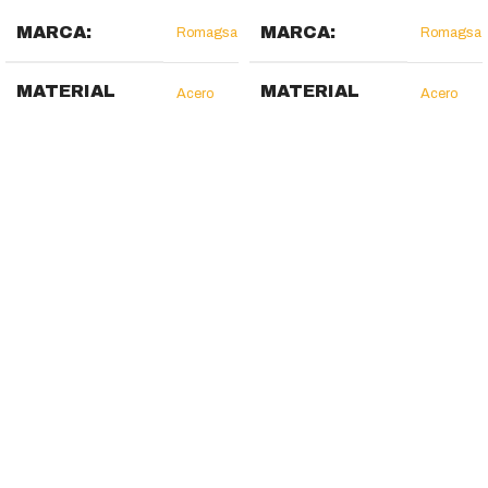
MARCA
MARCA
Romagsa
Romagsa
MATERIAL
MATERIAL
Acero
Acero
Inoxidable
Inoxidable
EXTERNO
EXTERNO
290 x
290 x
DIMENSIONES
DIMENSIONES
430 x
430 x
(MM)
(MM)
400
400
DIMENSIONES
DIMENSIONES
430 x
430 x 510
480
MÁXIMAS
MÁXIMAS
Ø CUCHILLA
Ø CUCHILLA
220
250
(MM)
(MM)
RECORRIDO
RECORRIDO
235
235
CARRO (MM)
CARRO (MM)