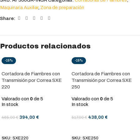
SKU:
AF300GR-INGR
Categorías:
Cortadoras de Fiambres
,
Maquinaria Auxiliar
,
Zona de preparación
Share:
Productos relacionados
-15%
-15%
Cortadora de Fiambres con
Cortadora de Fiambres con
Transmisión por Correa SXE
Transmisión por Correa SXE
220
250
Valorado con
0
de 5
Valorado con
0
de 5
In stock
In stock
394,00
€
438,00
€
465,00
€
517,00
€
AÑADIR AL CARRITO
AÑADIR AL CARRITO
SKU:
SXE220
SKU:
SXE250