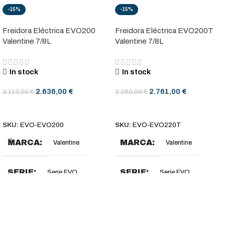
-15%
-15%
Freidora Eléctrica EVO200
Freidora Eléctrica EVO200T
Valentine 7/8L
Valentine 7/8L
In stock
In stock
2.636,00
€
2.761,00
€
3.113,00
€
3.260,00
€
AÑADIR AL CARRITO
AÑADIR AL CARRITO
SKU:
EVO-EVO200
SKU:
EVO-EVO220T
MARCA
MARCA
Valentine
Valentine
SERIE
SERIE
Serie EVO
Serie EVO
DIMENSIONES (MM)
DIMENSIONES (MM)