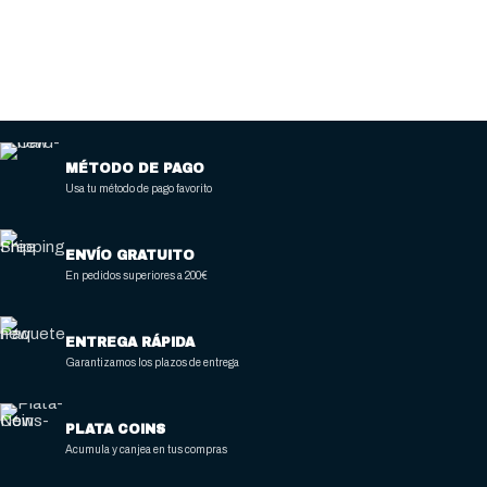
200 x 600 x 850-900
200 x 600 x 850-900
DIMENSIONES CESTA
DIMENSIONES CESTA
(MM)
(MM)
157 x 280 x 130
157 x 280 x 130
MÉTODO DE PAGO
Usa tu método de pago favorito
NÚMERO DE CESTAS
NÚMERO DE CESTAS
ENVÍO GRATUITO
1
1
En pedidos superiores a 200€
CAPACIDAD CUBA (L)
CAPACIDAD CUBA (L)
ENTREGA RÁPIDA
Garantizamos los plazos de entrega
7 / 8
7 / 8
PLATA COINS
PRODUCCIÓN
PRODUCCIÓN
Acumula y canjea en tus compras