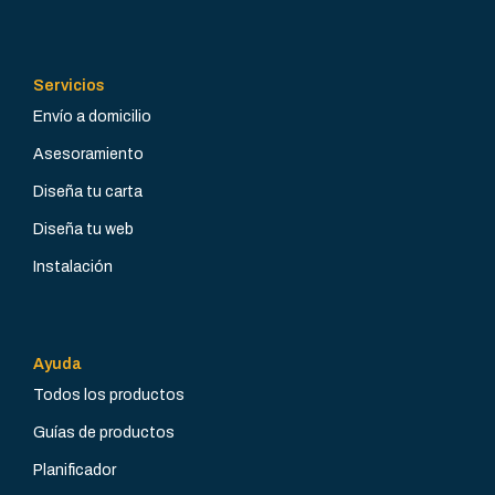
POSICIÓN
POSICIÓN
Modular
Modular
TIPO DE
TIPO DE
Servicios
INSTALACIÓN
INSTALACIÓN
Envío a domicilio
Asesoramiento
Trifásico
Trifásico
Diseña tu carta
Diseña tu web
Instalación
Ayuda
Todos los productos
Guías de productos
Planificador