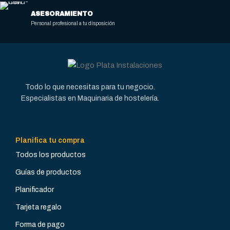
19-23 kg/hora
26-32 kg/hora
ASESORAMIENTO
Personal profesional a tu disposición
MATERIAL EXTERNO
MATERIAL EXTERNO
Acero Inoxidable
Acero Inoxidable
POTENCIA
POTENCIA
Todo lo que necesitas para tu negocio.
INSTALADA (KW)
INSTALADA (KW)
Especialistas en Maquinaria de hostelería.
7,2
11
Planifica tu compra
VOLTAJE (V)
VOLTAJE (V)
Todos los productos
Guías de productos
3 x 400 + N + T
3 x 400 + N + T
Planificador
Tarjeta regalo
AMPERIOS
AMPERIOS
10
16
Forma de pago