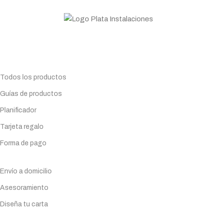
Personal profesional a tu disposición
Todo lo que necesitas para tu negocio. Especialistas en
Maquinaria de hostelería.
Planifica tu compra
Todos los productos
Guías de productos
Planificador
Tarjeta regalo
Forma de pago
Servicios
Envío a domicilio
Asesoramiento
Diseña tu carta