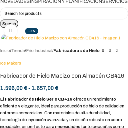
NOVEDADES
INSPIRACIÓN Y PLANIFICACIÓN
SERVICIOS
Search
Click to enlarge
-15%
Inicio
Tienda
Frío Industrial
Fabricadoras de Hielo
Ice Makers
Fabricador de Hielo Macizo con Almacén CB416
1.596,00
€
-
1.657,00
€
El
Fabricador de Hielo Serie CB416
ofrece un rendimiento
eficiente y elegante, ideal para producción de hielo de calidad en
entornos comerciales. Con materiales de alta durabilidad,
tecnología de inyección avanzada y un diseño robusto en acero
inoxidable, es perfecto para necesidades tanto pequeñas como