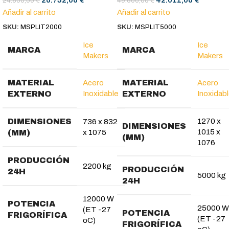
20.752,00
€
42.011,00
€
24.500,00
€
49.600,00
€
Añadir al carrito
Añadir al carrito
SKU:
MSPLIT2000
SKU:
MSPLIT5000
Ice
Ice
MARCA
MARCA
Makers
Makers
MATERIAL
MATERIAL
Acero
Acero
EXTERNO
Inoxidable
EXTERNO
Inoxidab
DIMENSIONES
1270 x
736 x 832
DIMENSIONES
1015 x
(MM)
x 1075
(MM)
1076
PRODUCCIÓN
2200 kg
PRODUCCIÓN
24H
5000 kg
24H
12000 W
POTENCIA
25000 W
(ET -27
POTENCIA
FRIGORÍFICA
(ET -27
oC)
FRIGORÍFICA