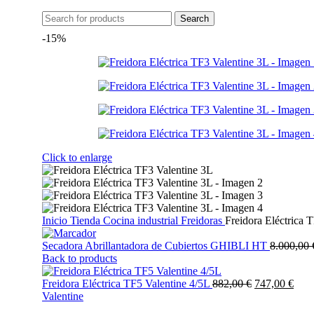
Search
-15%
Click to enlarge
Inicio
Tienda
Cocina industrial
Freidoras
Freidora Eléctrica 
Secadora Abrillantadora de Cubiertos GHIBLI HT
8.000,00
Back to products
El
El
Freidora Eléctrica TF5 Valentine 4/5L
882,00
€
747,00
€
precio
prec
Valentine
original
actu