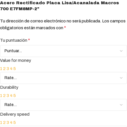
Acero Rectificado Placa Lisa/Acanalada Macros
700 E7FM8MP-2”
Tu dirección de correo electrónico no será publicada.
Los campos
*
obligatorios están marcados con
*
Tu puntuación
Value for money
1
2
3
4
5
Durability
1
2
3
4
5
Delivery speed
1
2
3
4
5