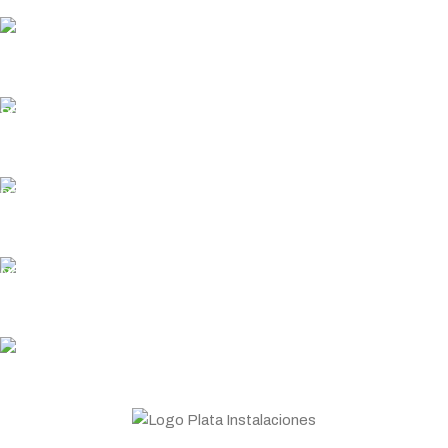
MÉTODO DE PAGO
Usa tu método de pago favorito
ENVÍO GRATUITO
En pedidos superiores a 200€
ENTREGA RÁPIDA
Garantizamos los plazos de entrega
PLATA COINS
Acumula y canjea en tus compras
ASESORAMIENTO
Personal profesional a tu disposición