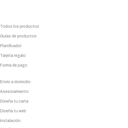
Todo lo que necesitas para tu negocio. Especialistas en
Maquinaria de hostelería.
Planifica tu compra
Todos los productos
Guías de productos
Planificador
Tarjeta regalo
Forma de pago
Servicios
Envío a domicilio
Asesoramiento
Diseña tu carta
Diseña tu web
Instalación