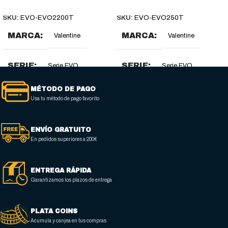
AÑADIR AL CARRITO
AÑADIR AL CARRITO
SKU:
EVO-EVO2200T
SKU:
EVO-EVO250T
MARCA
MARCA
Valentine
Valentine
SERIE
SERIE
Serie EVO
Serie EVO
MÉTODO DE PAGO
DIMENSIONES (MM)
DIMENSIONES (MM)
Usa tu método de pago favorito
400 x 600 x 850-900
250 x 600 x 850-900
ENVÍO GRATUITO
En pedidos superiores a 200€
DIMENSIONES CESTA
DIMENSIONES CESTA
(MM)
(MM)
ENTREGA RÁPIDA
Garantizamos los plazos de entrega
2 x (157 x 280 x 130)
202 x 280 x 130
PLATA COINS
NÚMERO DE CESTAS
NÚMERO DE CESTAS
Acumula y canjea en tus compras