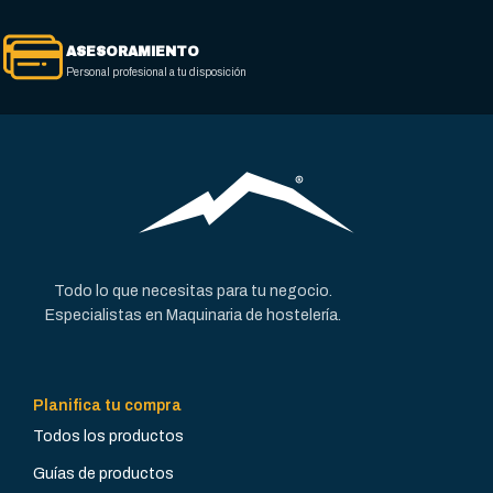
2
1
ASESORAMIENTO
Personal profesional a tu disposición
CAPACIDAD CUBA (L)
CAPACIDAD CUBA (L)
2 X (7 / 8)
9 / 10
PRODUCCIÓN
PRODUCCIÓN
52-64 kg/hora
26-32 kg/hora
Todo lo que necesitas para tu negocio.
Especialistas en Maquinaria de hostelería.
MATERIAL EXTERNO
MATERIAL EXTERNO
Acero Inoxidable
Acero Inoxidable
Planifica tu compra
Todos los productos
POTENCIA
POTENCIA
INSTALADA (KW)
INSTALADA (KW)
Guías de productos