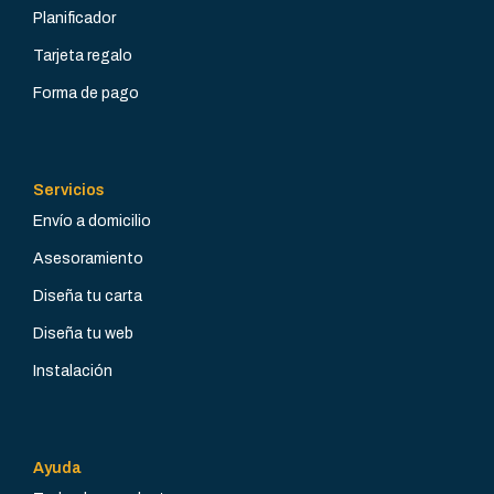
Planificador
22
11
Tarjeta regalo
VOLTAJE (V)
VOLTAJE (V)
Forma de pago
3 x 400 + N + T
3 x 400 + N + T
Servicios
AMPERIOS
AMPERIOS
16
16
Envío a domicilio
Asesoramiento
POSICIÓN
POSICIÓN
Modular
Modular
Diseña tu carta
Diseña tu web
TIPO DE
TIPO DE
INSTALACIÓN
INSTALACIÓN
Instalación
Trifásico
Trifásico
Ayuda