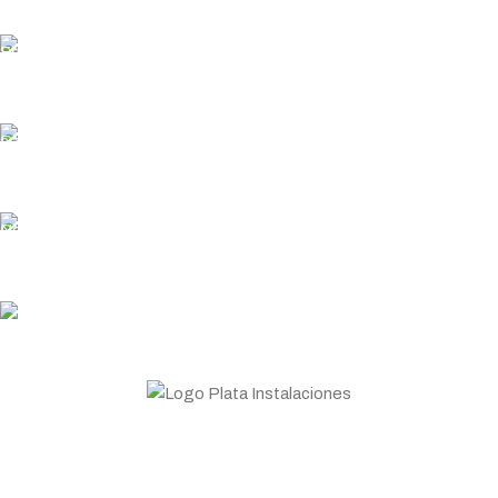
NÚMERO DE CESTAS
NÚMERO DE CESTAS
ENVÍO GRATUITO
En pedidos superiores a 200€
1
2
ENTREGA RÁPIDA
CAPACIDAD CUBA (L)
CAPACIDAD CUBA (L)
Garantizamos los plazos de entrega
7 / 8
2 X (7 / 8)
PLATA COINS
Acumula y canjea en tus compras
PRODUCCIÓN
PRODUCCIÓN
ASESORAMIENTO
26-32 kg/hora
38-46 kg/hora
Personal profesional a tu disposición
MATERIAL EXTERNO
MATERIAL EXTERNO
Todo lo que necesitas para tu negocio. Especialistas en
Acero Inoxidable
Acero Inoxidable
Maquinaria de hostelería.
Planifica tu compra