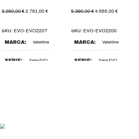
3.260,00
€
2.761,00
€
5.390,00
€
4.565,00
€
AÑADIR AL CARRITO
AÑADIR AL CARRITO
SKU:
EVO-EVO220T
SKU:
EVO-EVO2200
MARCA
MARCA
Valentine
Valentine
SERIE
SERIE
Serie EVO
Serie EVO
DIMENSIONES (MM)
DIMENSIONES (MM)
200 x 600 x 850-900
400 x 600 x 850-900
DIMENSIONES CESTA
DIMENSIONES CESTA
(MM)
(MM)
MÉTODO DE PAGO
157 x 280 x 130
2 x (157 x 280 x 130)
Usa tu método de pago favorito