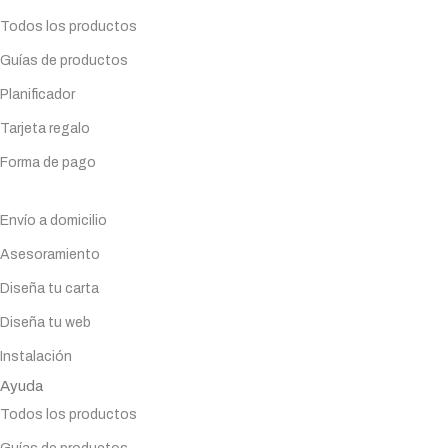
POTENCIA
POTENCIA
Todos los productos
INSTALADA (KW)
INSTALADA (KW)
Guías de productos
Planificador
11
14,4
Tarjeta regalo
VOLTAJE (V)
VOLTAJE (V)
Forma de pago
Servicios
3 x 400 + N + T
3 x 400 + N + T
Envío a domicilio
Asesoramiento
AMPERIOS
AMPERIOS
16
20
Diseña tu carta
POSICIÓN
POSICIÓN
Modular
Modular
Diseña tu web
Instalación
TIPO DE
TIPO DE
Ayuda
INSTALACIÓN
INSTALACIÓN
Todos los productos