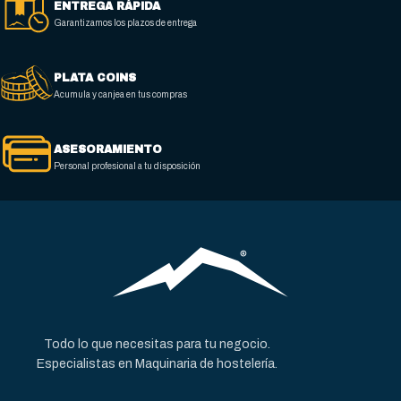
ENTREGA RÁPIDA
Garantizamos los plazos de entrega
157 x 280 x 130
2 x (157 x 280 x 130)
PLATA COINS
NÚMERO DE CESTAS
NÚMERO DE CESTAS
Acumula y canjea en tus compras
1
2
ASESORAMIENTO
Personal profesional a tu disposición
CAPACIDAD CUBA (L)
CAPACIDAD CUBA (L)
7 / 8
2 X (7 / 8)
PRODUCCIÓN
PRODUCCIÓN
26-32 kg/hora
38-46 kg/hora
Todo lo que necesitas para tu negocio.
Especialistas en Maquinaria de hostelería.
MATERIAL EXTERNO
MATERIAL EXTERNO