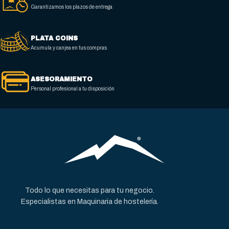
Garantizamos los plazos de entrega
2 x (157 x 280 x 130)
202 x 280 x 130
PLATA COINS
NÚMERO DE CESTAS
NÚMERO DE CESTAS
Acumula y canjea en tus compras
2
1
ASESORAMIENTO
Personal profesional a tu disposición
CAPACIDAD CUBA (L)
CAPACIDAD CUBA (L)
2 X (7 / 8)
9 / 10
PRODUCCIÓN
PRODUCCIÓN
38-46 kg/hora
19-23 kg/hora
Todo lo que necesitas para tu negocio.
Especialistas en Maquinaria de hostelería.
MATERIAL EXTERNO
MATERIAL EXTERNO