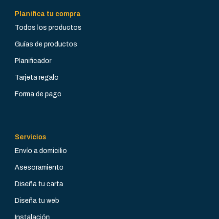
Acero Inoxidable
Acero Inoxidable
Planifica tu compra
Todos los productos
POTENCIA
POTENCIA
INSTALADA (KW)
INSTALADA (KW)
Guías de productos
Planificador
14,4
7,2
Tarjeta regalo
VOLTAJE (V)
VOLTAJE (V)
Forma de pago
3 x 400 + N + T
3 x 400 + N + T
Servicios
AMPERIOS
AMPERIOS
20
10
Envío a domicilio
Asesoramiento
POSICIÓN
POSICIÓN
Modular
Modular
Diseña tu carta
Diseña tu web
TIPO DE
TIPO DE
INSTALACIÓN
INSTALACIÓN
Instalación