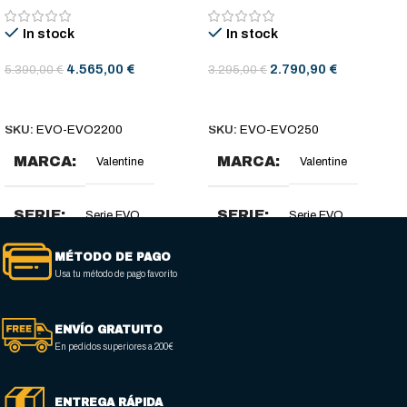
In stock
In stock
4.565,00
€
2.790,90
€
5.390,00
€
3.295,00
€
AÑADIR AL CARRITO
AÑADIR AL CARRITO
SKU:
EVO-EVO2200
SKU:
EVO-EVO250
MARCA
MARCA
Valentine
Valentine
SERIE
SERIE
Serie EVO
Serie EVO
MÉTODO DE PAGO
DIMENSIONES (MM)
DIMENSIONES (MM)
Usa tu método de pago favorito
400 x 600 x 850-900
250 x 600 x 850-900
ENVÍO GRATUITO
En pedidos superiores a 200€
DIMENSIONES CESTA
DIMENSIONES CESTA
(MM)
(MM)
ENTREGA RÁPIDA