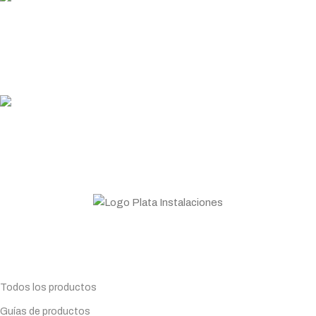
PLATA COINS
Acumula y canjea en tus compras
ASESORAMIENTO
Personal profesional a tu disposición
Todo lo que necesitas para tu negocio. Especialistas en
Maquinaria de hostelería.
Planifica tu compra
Todos los productos
Guías de productos