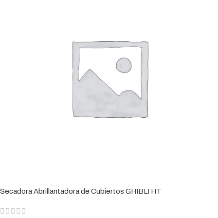
DURACIÓN CICLO (SEC)
60, 120, 180, 480
MATERIAL EXTERNO
Acero Inoxidable
CONSUMO AGUA / CICLOS (L)
2,4
DIMENSIONES (MM)
473 x 513 x 695
POTENCIA INSTALADA (KW)
3
DIMENSIONES CESTA (MM)
400 x 400
CAPACIDAD CUBA (L)
14
PUERTA (H) ÚTIL (MM)
300
RESISTENCIA CUBA (KW)
1,6
BOMBA DE LAVADO (KW)
0,17
RESISTENCIA CALDERÍN (KW)
2,8
DURACIÓN CICLO (SEC)
60, 120, 180, 480
RUIDO (DBA)
48
CONSUMO AGUA / CICLOS (L)
2,4
Secadora Abrillantadora de Cubiertos GHIBLI HT
VOLTAJE (V)
230 V/50 Hz
POTENCIA INSTALADA (KW)
3