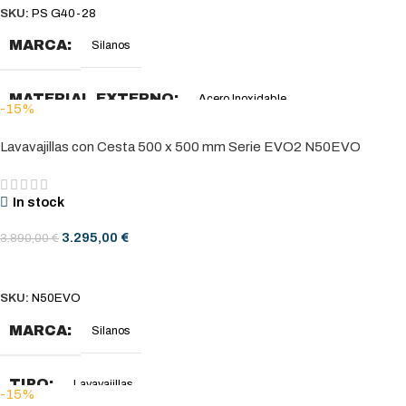
SKU:
PS G40-28
MARCA
Silanos
MATERIAL EXTERNO
Acero Inoxidable
-15%
Lavavajillas con Cesta 500 x 500 mm Serie EVO2 N50EVO
DIMENSIONES (MM)
465 x 510 x 695
In stock
DIMENSIONES CESTA (MM)
400 x 400
3.295,00
€
3.890,00
€
PUERTA (H) ÚTIL (MM)
295
AÑADIR AL CARRITO
SKU:
N50EVO
BOMBA DE LAVADO (KW)
0,27
MARCA
Silanos
DURACIÓN CICLO (SEC)
120
TIPO
Lavavajillas
-15%