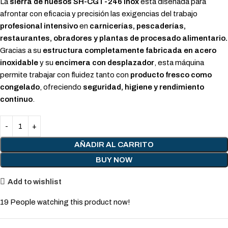
La
sierra de huesos SH-CGT-246 Inox
está diseñada para
afrontar con eficacia y precisión las exigencias del trabajo
profesional intensivo
en
carnicerías, pescaderías,
restaurantes, obradores y plantas de procesado alimentario.
Gracias a su
estructura completamente fabricada en acero
inoxidable
y su
encimera con desplazador
, esta máquina
permite trabajar con fluidez tanto con
producto fresco como
congelado
, ofreciendo
seguridad, higiene y rendimiento
continuo
.
AÑADIR AL CARRITO
BUY NOW
Add to wishlist
19
People watching this product now!