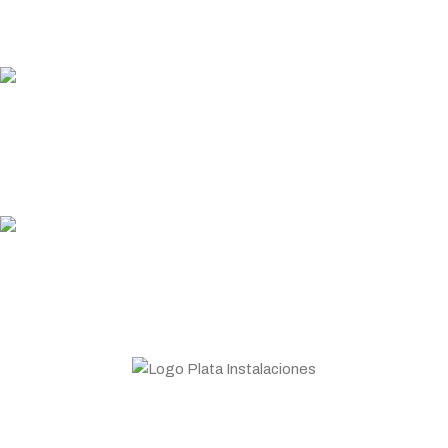
Garantizamos los plazos de entrega
PLATA COINS
Acumula y canjea en tus compras
ASESORAMIENTO
Personal profesional a tu disposición
Todo lo que necesitas para tu negocio. Especialistas en
Maquinaria de hostelería.