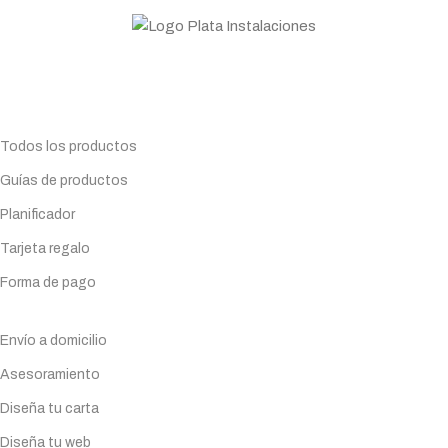
Todo lo que necesitas para tu negocio. Especialistas en
Maquinaria de hostelería.
Planifica tu compra
Todos los productos
Guías de productos
Planificador
Tarjeta regalo
Forma de pago
Servicios
Envío a domicilio
Asesoramiento
Diseña tu carta
Diseña tu web