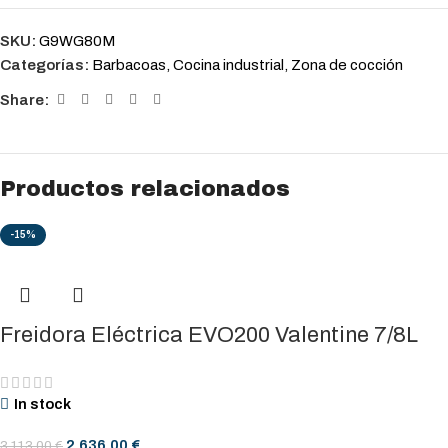
SKU:
G9WG80M
Categorías:
Barbacoas
,
Cocina industrial
,
Zona de cocción
Share:
Productos relacionados
-15%
Freidora Eléctrica EVO200 Valentine 7/8L
In stock
2.636,00
€
3.113,00
€