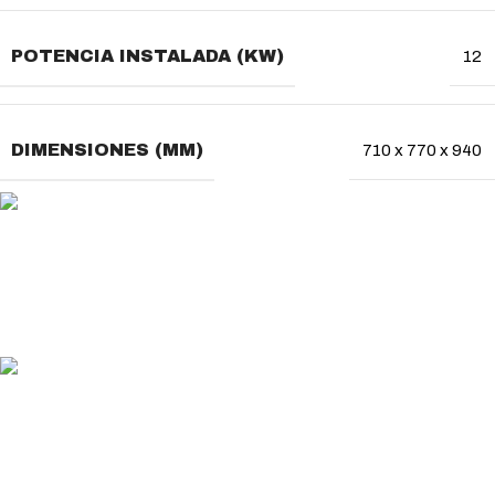
POTENCIA INSTALADA (KW)
12
DIMENSIONES (MM)
710 x 770 x 940
MÉTODO DE PAGO
Usa tu método de pago favorito
ENVÍO GRATUITO
En pedidos superiores a 200€