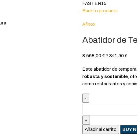
FASTER15
Back to products
Afinox
Abatidor de 
8.668,00
€
7.341,90
€
Este abatidor de tempera
robusta y sostenible
, of
como restaurantes y cocin
Añadir al carrito
BUY 