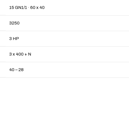
15 GN1/1 · 60 x 40
3250
3 HP
3 x 400 + N
40 – 28