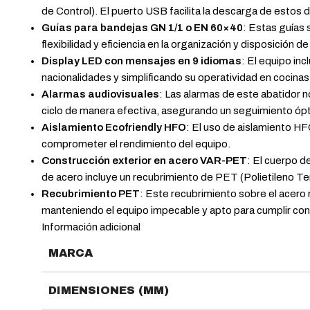
de Control). El puerto USB facilita la descarga de estos d
Guías para bandejas GN 1/1 o EN 60×40
: Estas guías
flexibilidad y eficiencia en la organización y disposición de
Display LED con mensajes en 9 idiomas
: El equipo in
nacionalidades y simplificando su operatividad en cocinas
Alarmas audiovisuales
: Las alarmas de este abatidor n
ciclo de manera efectiva, asegurando un seguimiento óp
Aislamiento Ecofriendly HFO
: El uso de aislamiento HF
comprometer el rendimiento del equipo.
Construcción exterior en acero VAR-PET
: El cuerpo d
de acero incluye un recubrimiento de PET (Polietileno Ter
Recubrimiento PET
: Este recubrimiento sobre el acero n
manteniendo el equipo impecable y apto para cumplir con
Información adicional
MARCA
DIMENSIONES (MM)