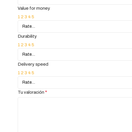
Value for money
1
2
3
4
5
Durability
1
2
3
4
5
Delivery speed
1
2
3
4
5
*
Tu valoración