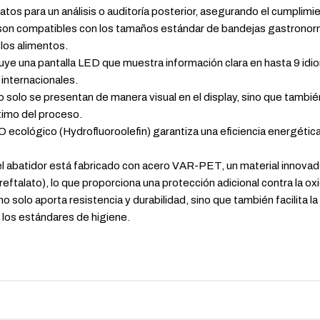
atos para un análisis o auditoría posterior, asegurando el cumplimi
 son compatibles con los tamaños estándar de bandejas gastronor
 los alimentos.
cluye una pantalla LED que muestra información clara en hasta 9 id
 internacionales.
o solo se presentan de manera visual en el display, sino que tambié
timo del proceso.
O ecológico (Hydrofluoroolefin) garantiza una eficiencia energética
el abatidor está fabricado con acero VAR-PET, un material innovador
eftalato), lo que proporciona una protección adicional contra la o
o solo aporta resistencia y durabilidad, sino que también facilita l
 los estándares de higiene.