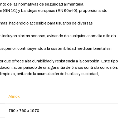
ento de las normativas de seguridad alimentaria.
m (GN 1/1) y bandejas europeas (EN 60×40), proporcionando
iomas, haciéndolo accesible para usuarios de diversas
n incluyen alertas sonoras, avisando de cualquier anomalía o fin de
 superior, contribuyendo a la sostenibilidad medioambiental sin
 que ofrece alta durabilidad y resistencia a la corrosión. Este tipo
xidación, acompañado de una garantía de 5 años contra la corrosión.
a limpieza, evitando la acumulación de huellas y suciedad,
Afinox
790 x 760 x 1970