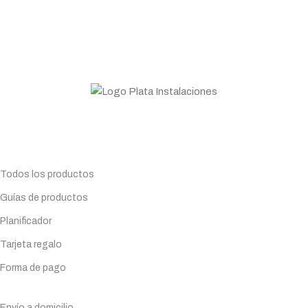
ASESORAMIENTO
Personal profesional a tu disposición
Todo lo que necesitas para tu negocio. Especialistas en
Maquinaria de hostelería.
Planifica tu compra
Todos los productos
Guías de productos
Planificador
Tarjeta regalo
Forma de pago
Servicios
Envío a domicilio