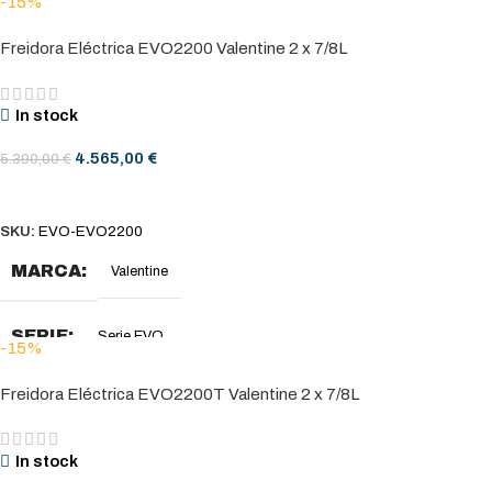
-15%
Freidora Eléctrica EVO2200 Valentine 2 x 7/8L
In stock
4.565,00
€
5.390,00
€
AÑADIR AL CARRITO
SKU:
EVO-EVO2200
MARCA
Valentine
SERIE
Serie EVO
-15%
Freidora Eléctrica EVO2200T Valentine 2 x 7/8L
DIMENSIONES (MM)
400 x 600 x 850-900
In stock
DIMENSIONES CESTA (MM)
2 x (157 x 280 x 130)