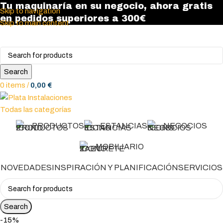
Tu maquinaría en su negocio, ahora gratis
Skip to navigation
en pedidos superiores a 300€
Skip to main content
Search
0
items
/
0,00
€
Todas las categorías
PRODUCTOS
ESTANCIAS
NEGOCIOS
MOBILIARIO
NOVEDADES
INSPIRACIÓN Y PLANIFICACIÓN
SERVICIOS
Search
-15%