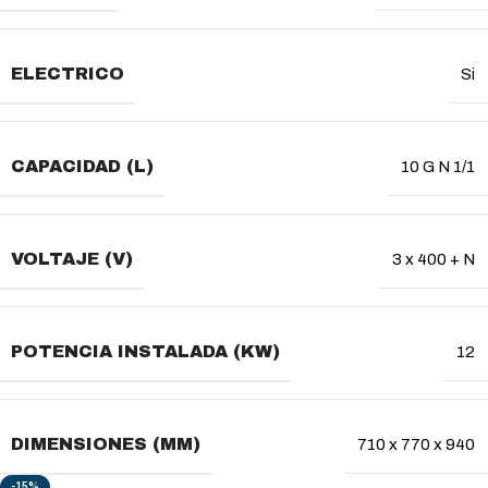
ELECTRICO
Si
CAPACIDAD (L)
10 G N 1/1
VOLTAJE (V)
3 x 400 + N
POTENCIA INSTALADA (KW)
12
DIMENSIONES (MM)
710 x 770 x 940
-15%