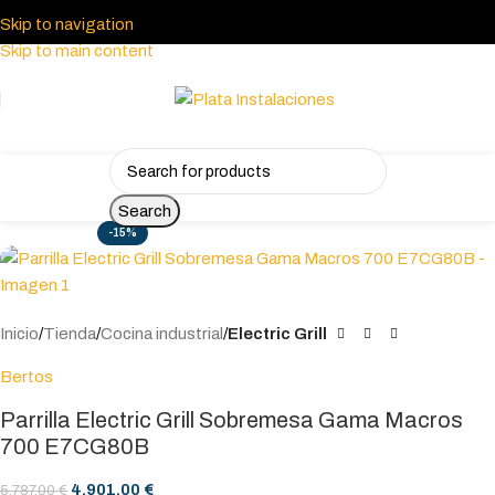
Skip to navigation
Skip to main content
Search
-15%
Inicio
Tienda
Cocina industrial
Electric Grill
Bertos
Parrilla Electric Grill Sobremesa Gama Macros
700 E7CG80B
4.901,00
€
5.787,00
€