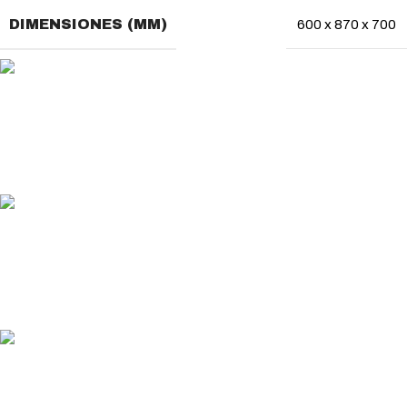
DIMENSIONES (MM)
600 x 870 x 700
MÉTODO DE PAGO
Usa tu método de pago favorito
ENVÍO GRATUITO
En pedidos superiores a 200€
ENTREGA RÁPIDA