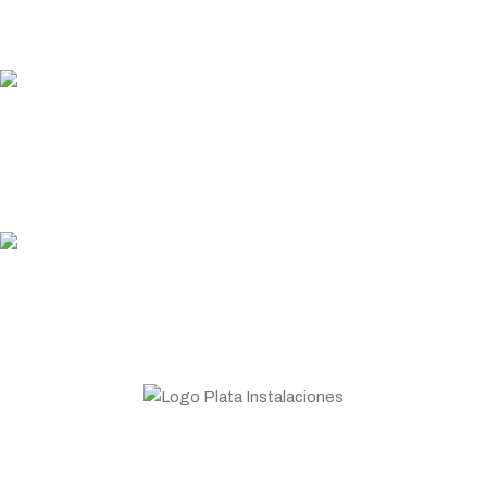
Garantizamos los plazos de entrega
PLATA COINS
Acumula y canjea en tus compras
ASESORAMIENTO
Personal profesional a tu disposición
Todo lo que necesitas para tu negocio. Especialistas en
Maquinaria de hostelería.