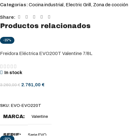
Categorías:
Cocina industrial
,
Electric Grill
,
Zona de cocción
Share:
Productos relacionados
-15%
Freidora Eléctrica EVO200T Valentine 7/8L
In stock
2.761,00
€
3.260,00
€
AÑADIR AL CARRITO
SKU:
EVO-EVO220T
MARCA
Valentine
SERIE
Serie EVO
-15%