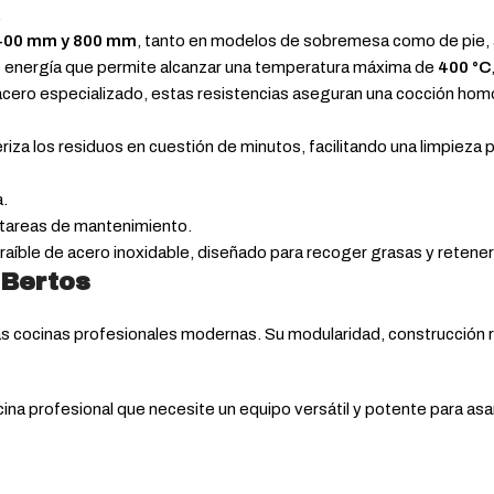
.
400 mm y 800 mm
, tanto en modelos de sobremesa como de pie, 
e energía que permite alcanzar una temperatura máxima de
400 °C
acero especializado, estas resistencias aseguran una cocción hom
iza los residuos en cuestión de minutos, facilitando una limpieza p
a.
tareas de mantenimiento.
traíble de acero inoxidable, diseñado para recoger grasas y retene
 Bertos
as cocinas profesionales modernas. Su modularidad, construcción r
cina profesional que necesite un equipo versátil y potente para asa