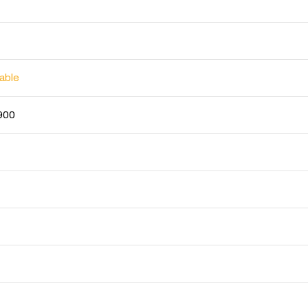
able
 900