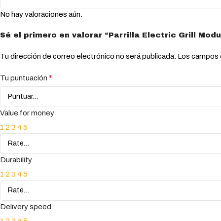
No hay valoraciones aún.
Sé el primero en valorar “Parrilla Electric Grill 
Tu dirección de correo electrónico no será publicada.
Los campos 
*
Tu puntuación
Value for money
1
2
3
4
5
Durability
1
2
3
4
5
Delivery speed