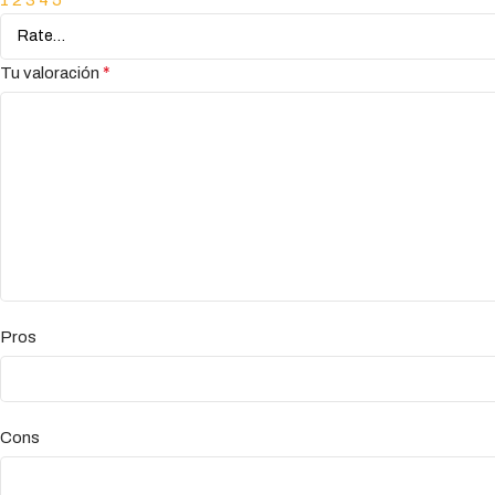
1
2
3
4
5
*
Tu valoración
Pros
Cons