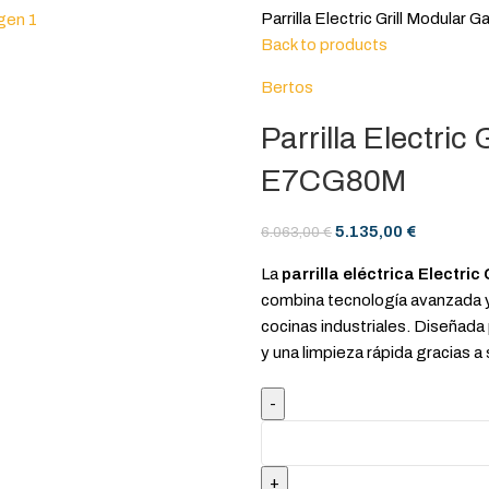
Parrilla Electric Grill Modul
Back to products
Bertos
Parrilla Electri
E7CG80M
5.135,00
€
6.063,00
€
La
parrilla eléctrica Electric 
combina tecnología avanzada y
cocinas industriales. Diseñada 
y una limpieza rápida gracias a 