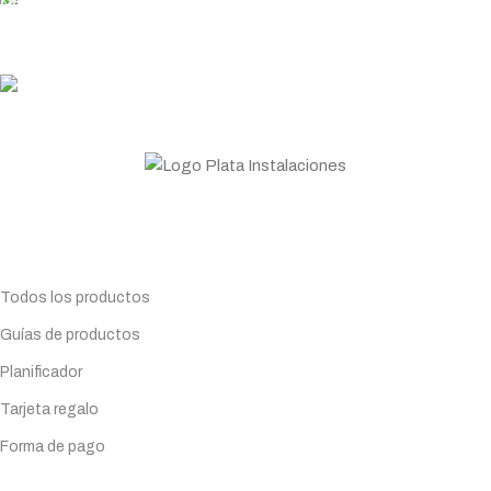
PLATA COINS
Acumula y canjea en tus compras
ASESORAMIENTO
Personal profesional a tu disposición
Todo lo que necesitas para tu negocio. Especialistas en
Maquinaria de hostelería.
Planifica tu compra
Todos los productos
Guías de productos
Planificador
Tarjeta regalo
Forma de pago
Servicios