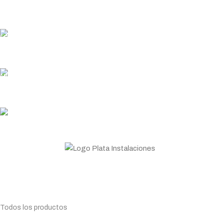
En pedidos superiores a 200€
ENTREGA RÁPIDA
Garantizamos los plazos de entrega
PLATA COINS
Acumula y canjea en tus compras
ASESORAMIENTO
Personal profesional a tu disposición
Todo lo que necesitas para tu negocio. Especialistas en
Maquinaria de hostelería.
Planifica tu compra
Todos los productos