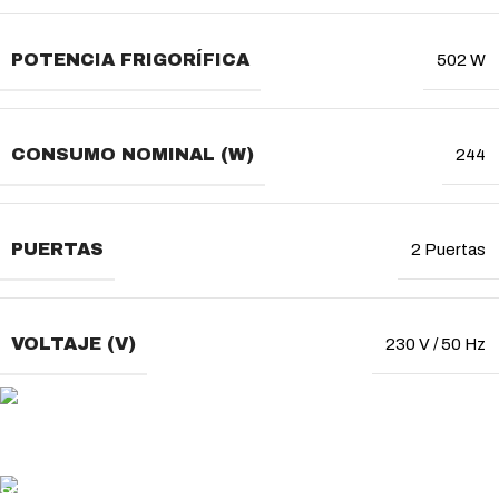
POTENCIA FRIGORÍFICA
502 W
CONSUMO NOMINAL (W)
244
PUERTAS
2 Puertas
VOLTAJE (V)
230 V / 50 Hz
MÉTODO DE PAGO
Usa tu método de pago favorito
ENVÍO GRATUITO