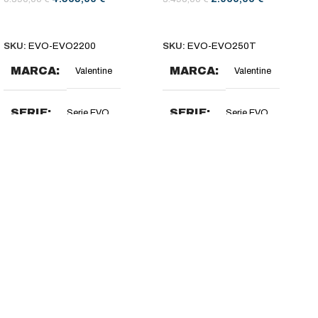
AÑADIR AL CARRITO
AÑADIR AL CARRITO
SKU:
EVO-EVO2200
SKU:
EVO-EVO250T
MARCA
MARCA
Valentine
Valentine
SERIE
SERIE
Serie EVO
Serie EVO
DIMENSIONES (MM)
DIMENSIONES (MM)
400 x 600 x 850-900
250 x 600 x 850-900
DIMENSIONES CESTA
DIMENSIONES CESTA
(MM)
(MM)
2 x (157 x 280 x 130)
202 x 280 x 130