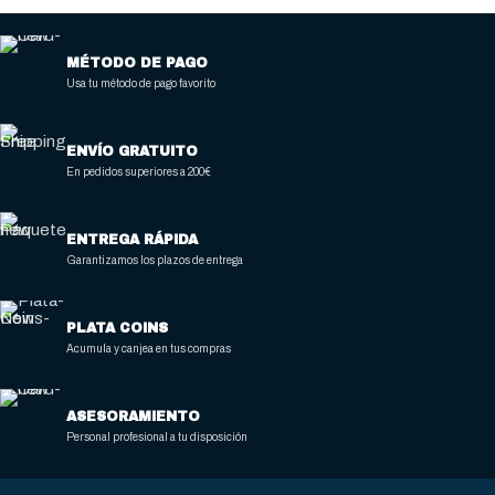
NÚMERO DE CESTAS
NÚMERO DE CESTAS
MÉTODO DE PAGO
2
1
Usa tu método de pago favorito
CAPACIDAD CUBA (L)
CAPACIDAD CUBA (L)
ENVÍO GRATUITO
En pedidos superiores a 200€
2 X (7 / 8)
9 / 10
ENTREGA RÁPIDA
PRODUCCIÓN
PRODUCCIÓN
Garantizamos los plazos de entrega
38-46 kg/hora
26-32 kg/hora
PLATA COINS
Acumula y canjea en tus compras
MATERIAL EXTERNO
MATERIAL EXTERNO
ASESORAMIENTO
Acero Inoxidable
Acero Inoxidable
Personal profesional a tu disposición
POTENCIA
POTENCIA