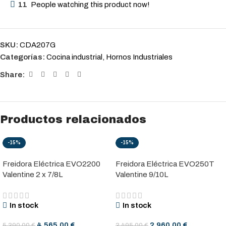
11
People watching this product now!
SKU:
CDA207G
Categorías:
Cocina industrial
,
Hornos Industriales
Share:
Productos relacionados
-15%
-15%
Freidora Eléctrica EVO2200
Freidora Eléctrica EVO250T
Valentine 2 x 7/8L
Valentine 9/10L
In stock
In stock
4.565,00
€
2.960,00
€
5.390,00
€
3.495,00
€