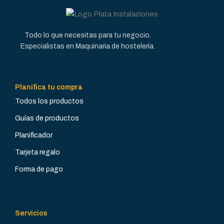
INSTALADA (KW)
INSTALADA (KW)
14,4
11
Todo lo que necesitas para tu negocio.
Especialistas en Maquinaria de hostelería.
VOLTAJE (V)
VOLTAJE (V)
3 x 400 + N + T
3 x 400 + N + T
Planifica tu compra
Todos los productos
AMPERIOS
AMPERIOS
20
16
Guías de productos
Planificador
POSICIÓN
POSICIÓN
Modular
Modular
Tarjeta regalo
Forma de pago
TIPO DE
TIPO DE
INSTALACIÓN
INSTALACIÓN
Trifásico
Trifásico
Servicios