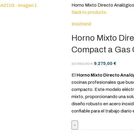
Horno Mixto Directo Analógi
Back to products
Inoxtrend
Horno Mixto Dire
Compact a Gas
9.275,00
€
10.950,00
€
El
Horno Mixto Directo Ana
cocinas profesionales que busc
compacto. Este modelo eléctri
mixto, proporcionando una sol
diseño robusto en acero inoxid
confiable para el trabajo diario 