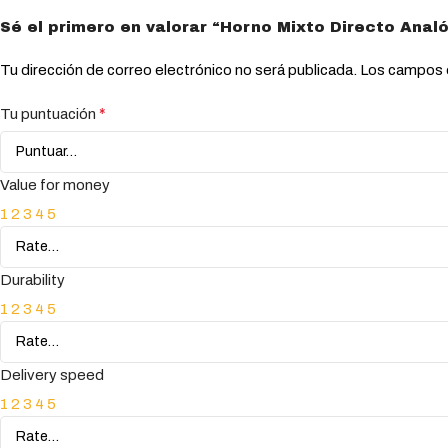
Sé el primero en valorar “Horno Mixto Directo Ana
Tu dirección de correo electrónico no será publicada.
Los campos 
*
Tu puntuación
Value for money
1
2
3
4
5
Durability
1
2
3
4
5
Delivery speed
1
2
3
4
5