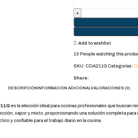
Add to wishlist
13
People watching this produ
SKU:
CDA211G
Categorías:
C
Share:
DESCRIPCIÓN
INFORMACIÓN ADICIONAL
VALORACIONES (0)
A211G
es la elección ideal para cocinas profesionales que buscan re
cción, vapor y mixto, proporcionando una solución completa para 
co y confiable para el trabajo diario en la cocina.