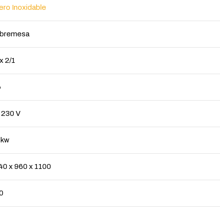
ero Inoxidable
bremesa
x 2/1
6
x 230 V
 kw
40 x 960 x 1100
0